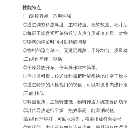
性能特点
(一)调控容易、适用性强
◎通过调整料层厚度、主轴转速、耙臂数量、耙叶型
◎每层干燥盘皆可单独通过入热介质或冷介质、对物
◎物料的停留时间可以精确调整。
◎物料的流向单一、无返混现象，干燥均匀、质量稳
(二)操作简便、容易
◎干燥器的开车、停车操作非常简单。
◎停止进料后，传送物料垢耙叶能很快地排空干燥器
◎通过特殊的大检视门的视镜，可以对设备内进行很
(三)能耗低
◎料层很薄，主轴转速低，物料传送系统需要的功率
◎以传导热进行干燥，热效率高，能量消耗低。
(四)操作环境好，可回收溶剂，粉尘排放符合要求
◎常压型：由于设备内气流速度低，而且设备内湿度