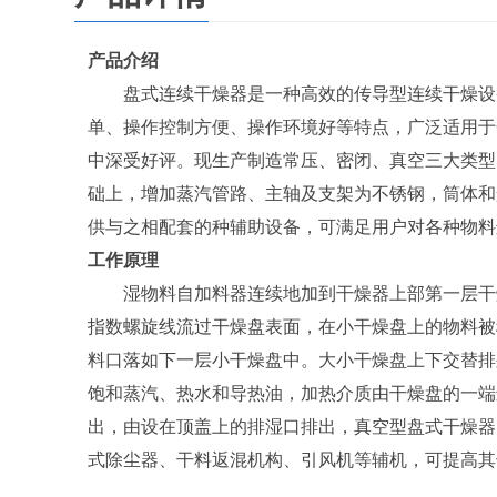
产品介绍
盘式连续干燥器是一种高效的传导型连续干燥设备
单、操作控制方便、操作环境好等特点，广泛适用于
中深受好评。现生产制造常压、密闭、真空三大类型、120
础上，增加蒸汽管路、主轴及支架为不锈钢，筒体和盖
供与之相配套的种辅助设备，可满足用户对各种物料
工作原理
湿物料自加料器连续地加到干燥器上部第一层干燥
指数螺旋线流过干燥盘表面，在小干燥盘上的物料被
料口落如下一层小干燥盘中。大小干燥盘上下交替排
饱和蒸汽、热水和导热油，加热介质由干燥盘的一端
出，由设在顶盖上的排湿口排出，真空型盘式干燥器
式除尘器、干料返混机构、引风机等辅机，可提高其