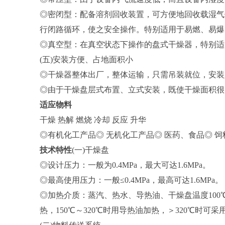
◎密闭型：配备溶剂回收装置，可方便地回收载湿气
行闭路循环，使之安全操作。特别适用于易燃、易爆
◎真空型：在真空状态下操作的盘式干燥器，特别适
(五)安装方便、占地面积小
◎干燥器整体出厂，整体运输，只需吊装就位，安装
◎由于干燥盘层式布置、立式安装，既使干燥面积很
适应物料
干燥 热解 燃烧 冷却 反应 升华
◎有机化工产品◎ 无机化工产品◎ 医药、食品◎ 
技术特性
(一)干燥盘
◎设计压力：一般为0.4MPa，最大可达1.6MPa。
◎最高使用压力：一般≤0.4MPa，最高可达1.6MPa。
◎加热介质：蒸汽、热水、导热油、干燥盘温度100℃时
热，150℃～320℃时用导热油加热，＞320℃时