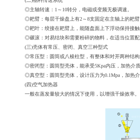
(二)物料传送系统
◎主轴转速：1～10转分，电磁或变频无极调速。
◎耙臂：每层干燥盘上有2～8支固定在主轴上的耙臂
◎耙叶：绞接在耙臂上，能随盘面上下浮动保持接触
◎碾滚：对易结块和需要粉碎的物料，在适当位置配
(三)壳体有常压、密闭、真空三种型式
◎常压型：圆筒或八棱柱型，有整体和对开两种结构
◎密闭型：圆筒型壳体，能承受5Kpa内压，加热
◎真空型：圆筒型壳体，设计压力为0.1Mpa，加
(四)空气加热器
一般在蒸发量较大的情况下使用，以增强干燥效率。