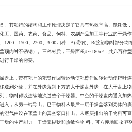
。其独特的结构和工作原理决定了它具有热效率高、能耗低，
化工、医药、农药、食品、饲料、农副产品加工等行业的干燥作
0、1500、2200、3000四种，A(碳钢)、B(接触物料部分均
顶内衬不锈钢）。三种材质，干燥面积4～180m²，共几百种
进行干燥的需要。
盘上，带有耙叶的耙臂作回转运动使耙臂作回转运动使耙叶连
移送到外缘，并在外缘落到下方的大干燥盘外缘，在大干盘上物
列，物料得以连续地流过整个干燥器。中空的干燥盘内通入加热
进入，从另一端导出。已干物料从最后一层干燥盘落到壳体的底
的湿气由设在顶盖上的真空泵口排出。从底层排出的干物料可直
干燥的生产能力，干燥膏糊状和热敏性物 料，可方便地回收溶