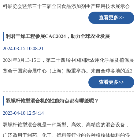
料展览会暨第三十三届全国食品添加剂生产应用技术展示会
（FIC2024）在上海国家会展中心璀璨启幕。常州市利君干燥
查看更多>>
工程有限公司在展位上将锥形螺带四合一洗涤过滤混合干燥
利君干燥工程参展CAC2024，助力全球农业发展
机、单锥螺带真空干燥机等相关设备进行展出。
2024-03-15 10:08:21
2024年3月13-15日，第二十四届中国国际农用化学品及植保展
览会于国家会展中心（上海）隆重举办。来自全球各地的近2
000家企业参展，近2万家企业参观，共聚农化的世界。作为C
查看更多>>
AC展会的老朋友常州市利君干燥工程有限公司在现场与大家
双螺杆锥型混合机的性能特点都有哪些呢？
洽谈业务、共话发展，为农业的未来添砖筑路。
2023-04-10 12:54:14
双螺杆锥型混合机是一种新型、高效、高精度的混合设备，
广泛适用于制药、化工、饲料等行业的各种粉粒体物料的混