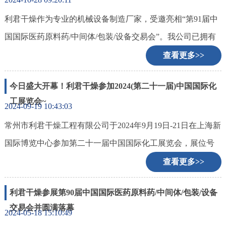
利君干燥作为专业的机械设备制造厂家，受邀亮相“第91届中
联
国国际医药原料药/中间体/包装/设备交易会”。我公司已拥有
系
我
干燥、制粒、混合、粉碎、除尘、筛分、干法、湿法、脱
查看更多>>
们
硫、换热、浓缩、反应、储存、蒸馏等多种系列上百个规
今日盛大开幕！利君干燥参加2024(第二十一届)中国国际化
格，其中适用于制药行业的设备符合GMP标准，产品已销往
工展览会~
2024-09-19 10:43:03
国内几十个省市，并深得用户的一致好评。
常州市利君干燥工程有限公司于2024年9月19日-21日在上海新
国际博览中心参加第二十一届中国国际化工展览会，展位号
为E4G20。
查看更多>>
利君干燥参展第90届中国国际医药原料药/中间体/包装/设备
交易会并圆满落幕
2024-05-18 15:10:49