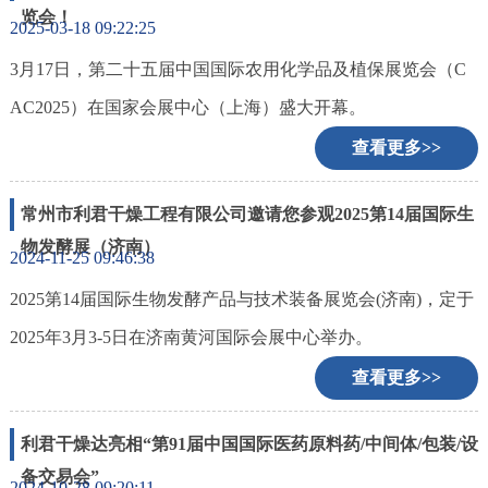
览会！
2025-03-18 09:22:25
新
闻
3月17日，第二十五届中国国际农用化学品及植保展览会（C
中
心
AC2025）在国家会展中心（上海）盛大开幕。
查看更多>>
工
程
案
常州市利君干燥工程有限公司邀请您参观2025第14届国际生
例
物发酵展（济南）
2024-11-25 09:46:38
客
2025第14届国际生物发酵产品与技术装备展览会(济南)，定于
户
中
2025年3月3-5日在济南黄河国际会展中心举办。
心
查看更多>>
人
才
利君干燥达亮相“第91届中国国际医药原料药/中间体/包装/设
中
备交易会”
心
2024-10-28 09:20:11