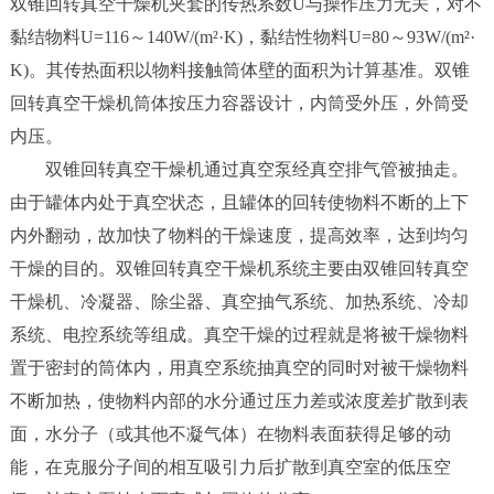
双锥回转真空干燥机夹套的传热系数U与操作压力无关，对不
黏结物料U=116～140W/(m²·K)，黏结性物料U=80～93W/(m²·
联
K)。其传热面积以物料接触筒体壁的面积为计算基准。双锥
系
回转真空干燥机筒体按压力容器设计，内筒受外压，外筒受
我
们
内压。
双锥回转真空干燥机通过真空泵经真空排气管被抽走。
由于罐体内处于真空状态，且罐体的回转使物料不断的上下
内外翻动，故加快了物料的干燥速度，提高效率，达到均匀
干燥的目的。双锥回转真空干燥机系统主要由双锥回转真空
干燥机、冷凝器、除尘器、真空抽气系统、加热系统、冷却
系统、电控系统等组成。真空干燥的过程就是将被干燥物料
置于密封的筒体内，用真空系统抽真空的同时对被干燥物料
不断加热，使物料内部的水分通过压力差或浓度差扩散到表
面，水分子（或其他不凝气体）在物料表面获得足够的动
能，在克服分子间的相互吸引力后扩散到真空室的低压空