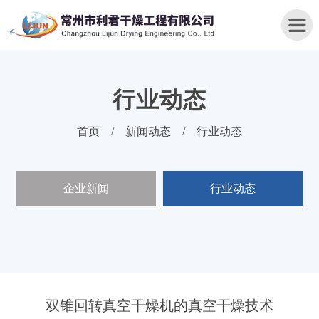
行业动态
首
首页
/
新闻动态
/
行业动态
页
关
企业新闻
行业动态
于
我
们
产
品
中
心
双锥回转真空干燥机的真空干燥技术