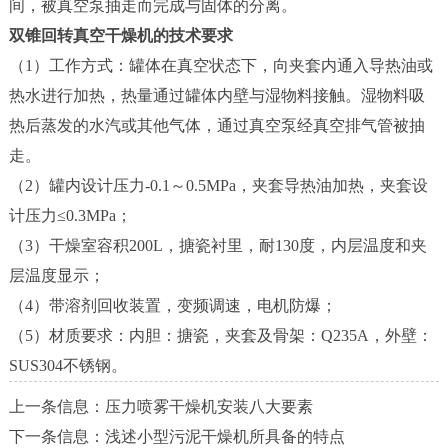
间，被真空泵抽走而完成与固体的分离。
双锥回转真空干燥机的技术要求
（1）工作方式：罐体在真空状态下，向夹套内通入导热油或
热水进行加热，热量通过罐体内壁与湿物料接触。湿物料吸
热后蒸发的水汽或其他气体，通过真空泵经真空排气管被抽
走。
（2）罐内设计压力-0.1～0.5MPa，夹套导热油加热，夹套设
计压力≤0.3MPa；
（3）干燥室容积200L，搪瓷衬里，耐130度，内层温度和夹
层温度显示；
（4）带溶剂回收装置，变频调速，电机防爆；
（5）材质要求：内胆：搪瓷，夹套及骨架：Q235A，外壁：
SUS304不锈钢。
上一条信息：
压力喷雾干燥机安装八大要素
下一条信息：
浅述小型污泥干燥机所具备的特点