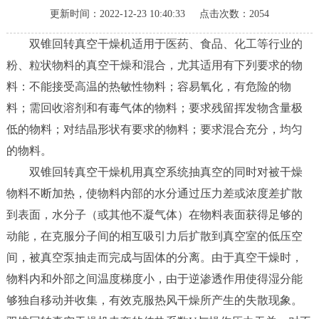
更新时间：2022-12-23 10:40:33 点击次数：2054
新
闻
双锥回转真空干燥机适用于医药、食品、化工等行业的
中
粉、粒状物料的真空干燥和混合，尤其适用有下列要求的物
心
料：不能接受高温的热敏性物料；容易氧化，有危险的物
工
料；需回收溶剂和有毒气体的物料；要求残留挥发物含量极
程
低的物料；对结晶形状有要求的物料；要求混合充分，均匀
案
的物料。
例
双锥回转真空干燥机用真空系统抽真空的同时对被干燥
客
物料不断加热，使物料内部的水分通过压力差或浓度差扩散
户
到表面，水分子（或其他不凝气体）在物料表面获得足够的
中
心
动能，在克服分子间的相互吸引力后扩散到真空室的低压空
间，被真空泵抽走而完成与固体的分离。由于真空干燥时，
人
物料内和外部之间温度梯度小，由于逆渗透作用使得湿分能
才
够独自移动并收集，有效克服热风干燥所产生的失散现象。
中
心